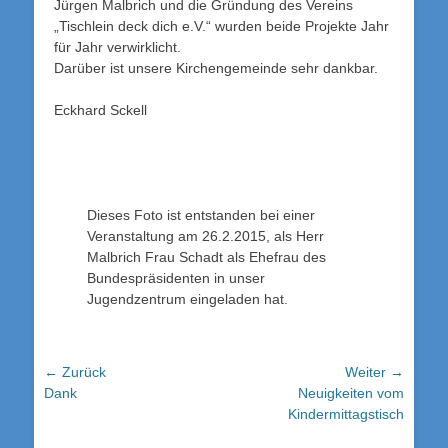
Jürgen Malbrich und die Gründung des Vereins
„Tischlein deck dich e.V.“ wurden beide Projekte Jahr
für Jahr verwirklicht.
Darüber ist unsere Kirchengemeinde sehr dankbar.
Eckhard Sckell
Dieses Foto ist entstanden bei einer
Veranstaltung am 26.2.2015, als Herr
Malbrich Frau Schadt als Ehefrau des
Bundespräsidenten in unser
Jugendzentrum eingeladen hat.
Beitrags-
← Zurück
Weiter →
Vorheriger
Nächster
Dank
Neuigkeiten vom
Navigation
Beitrag:
Beitrag:
Kindermittagstisch