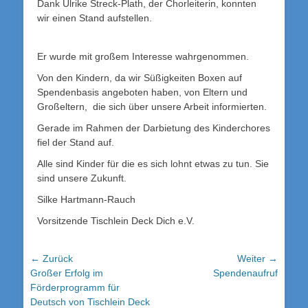
Dank Ulrike Streck-Plath, der Chorleiterin, konnten
wir einen Stand aufstellen.
Er wurde mit großem Interesse wahrgenommen.
Von den Kindern, da wir Süßigkeiten Boxen auf
Spendenbasis angeboten haben, von Eltern und
Großeltern, die sich über unsere Arbeit informierten.
Gerade im Rahmen der Darbietung des Kinderchores
fiel der Stand auf.
Alle sind Kinder für die es sich lohnt etwas zu tun. Sie
sind unsere Zukunft.
Silke Hartmann-Rauch
Vorsitzende Tischlein Deck Dich e.V.
Beitrags-
← Zurück
Weiter →
Vorheriger
Nächster
Großer Erfolg im
Spendenaufruf
Navigation
Beitrag:
Beitrag:
Förderprogramm für
Deutsch von Tischlein Deck