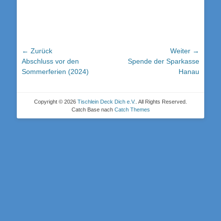
Beitrags-
← Zurück
Weiter →
Vorheriger
Nächster
Abschluss vor den
Spende der Sparkasse
Navigation
Beitrag:
Beitrag:
Sommerferien (2024)
Hanau
Copyright © 2026
Tischlein Deck Dich e.V.
. All Rights Reserved.
Catch Base nach
Catch Themes