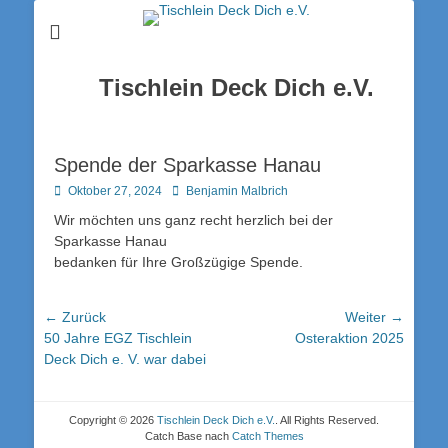
Tischlein Deck Dich e.V.
Spende der Sparkasse Hanau
Posted
Autor
Oktober 27, 2024
Benjamin Malbrich
on
Wir möchten uns ganz recht herzlich bei der
Sparkasse Hanau
bedanken für Ihre Großzügige Spende.
Beitrags-
← Zurück
Weiter →
Vorheriger
Nächster
50 Jahre EGZ Tischlein
Osteraktion 2025
Navigation
Beitrag:
Beitrag:
Deck Dich e. V. war dabei
Copyright © 2026
Tischlein Deck Dich e.V.
. All Rights Reserved.
Catch Base nach
Catch Themes