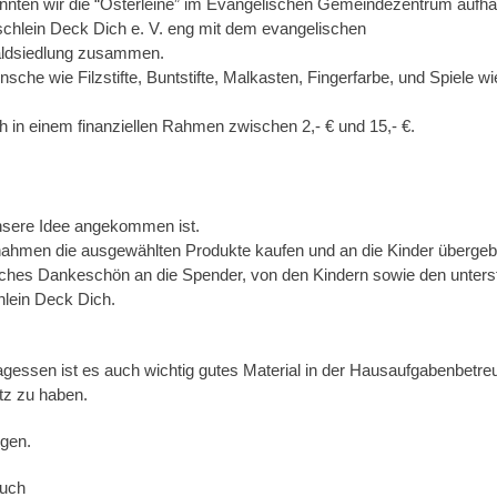
nten wir die “Osterleine” im Evangelischen Gemeindezentrum aufh
ischlein Deck Dich e. V. eng mit dem evangelischen
aldsiedlung zusammen.
sche wie Filzstifte, Buntstifte, Malkasten, Fingerfarbe, und Spiele wi
h in einem finanziellen Rahmen zwischen 2,- € und 15,- €.
nsere Idee angekommen ist.
nahmen die ausgewählten Produkte kaufen und an die Kinder übergeb
zliches Dankeschön an die Spender, von den Kindern sowie den unter
hlein Deck Dich.
ssen ist es auch wichtig gutes Material in der Hausaufgabenbetre
z zu haben.
ogen.
auch