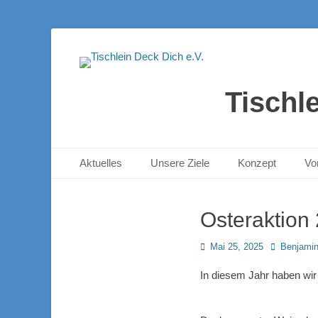
Tischl
Primäres Menü
Zum
Aktuelles
Unsere Ziele
Konzept
Vo
Inhalt
springen
Osteraktion
Posted
Autor
Mai 25, 2025
Benjamin
on
In diesem Jahr haben wir 