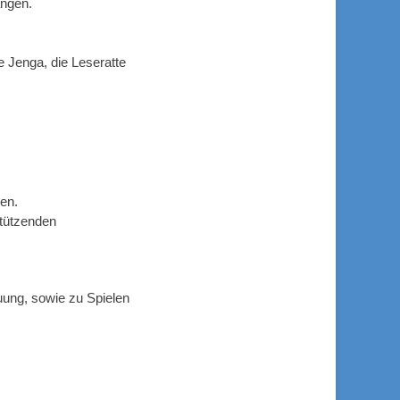
ängen.
e Jenga, die Leseratte
en.
stützenden
uung, sowie zu Spielen